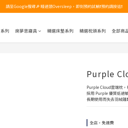
頂級記憶枕限時優惠！原價 $8,800，現在享 85 折，只到 7/31，現貨數
請至Google搜尋🔎 睡過頭Oversleep，即刻預約試躺❗預約請按這❗
頂級記憶枕限時優惠！原價 $8,800，現在享 85 折，只到 7/31，現貨數
夢系列
席夢思寢具
精選床墊系列
精選枕頭系列
全部商
Purple C
Purple Cloud
採用 Purple 優
長期使用而失去羽絨蓬
全店，免運費