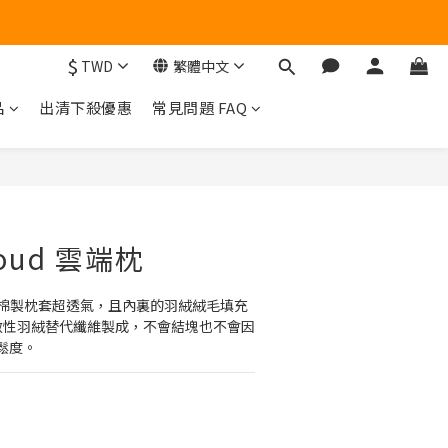
量有限，售完為止！
$
TWD
繁體中文
量有限，售完為止！
品
出清下殺優惠
常見問題 FAQ
立即購買
loud 雲端枕
雲端枕，棉製枕套超透氣，且內裏的羽絨絨毛填充
質低過敏性羽絨替代纖維製成，不會結塊也不會因
鬆度。