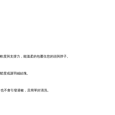
的柔軟度與支撐力，
能溫柔的包覆住您的頭與脖子。
鬆度或讓羽絨結塊。
原，也不會引發過敏，且簡單好清洗。