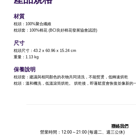
材質
枕頭：100%聚合纖維
枕頭套：
100%棉花 (BCI良好棉花發展協會認證)
尺寸
枕頭尺寸：43.2 x 60.96 x 15.24 cm
重量：1.13 kg
保養說明
枕頭套：建議與相同顏色的衣物共同清洗，不能熨燙，低轉速烘乾
枕頭：
溫和機洗，
低溫滾筒烘乾。 烘乾後，即蓬鬆度會恢復並像新的
聯絡我們
營業時間：12:00～21:00
(每週二、週三公休)