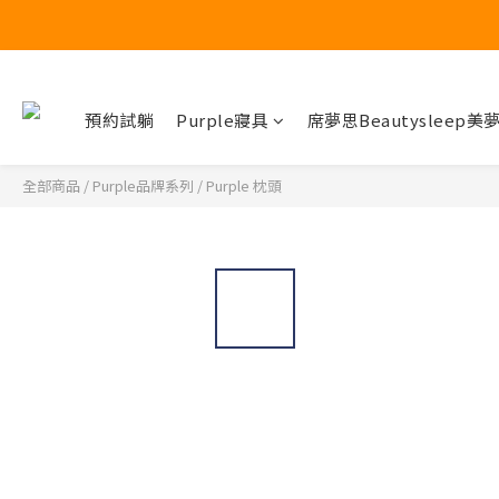
🔥 席夢思黑標
🔥 席夢思黑標
預約試躺
Purple寢具
席夢思Beautysleep美
全部商品
/
Purple品牌系列
/
Purple 枕頭