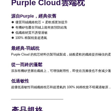
Purple Cloud雲端枕
源自Purple，經典依舊
⏺︎
優質羽絨纖維枕芯 + 柔軟感更加提升
⏺︎
有機矽包覆在羽絨上能有效預防結塊
⏺︎
低纖維材質不誘發過敏
⏺︎
100% 棉製枕套超透氣
最經典-羽絨枕
Purple Cloud 的枕芯材料仿製羽絨製成，絲般柔軟的纖維提供極佳
從一而終的蓬鬆
添加有機矽塗層在纖維上，可增強耐用性，即使在洗滌後也不會減少蓬
低過敏性
超優低過敏性羽絨纖維枕芯和超透氣的 100% 純棉枕套不暗藏過敏
______________________________
產品規格