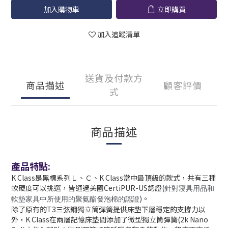
加入購物車
立即購買
加入追蹤清單
送貨及付款方
商品描述
顧客評價
式
商品描述
產品特點:
K Class是黑標系列Ｌ、Ｃ、K Class當中最頂級的款式，共有三種
軟硬度可以挑選，皆通過美國CertiPUR-US認證(
針對寢具用品和
)。
軟墊家具中所使用的聚氨酯發泡棉的認證
除了原有的T3三弦鋼獨立筒彈簧提供床墊下層穩定的支撐力以
外，K Class在兩層記憶床墊間添加了微型獨立筒彈簧(2k Nano