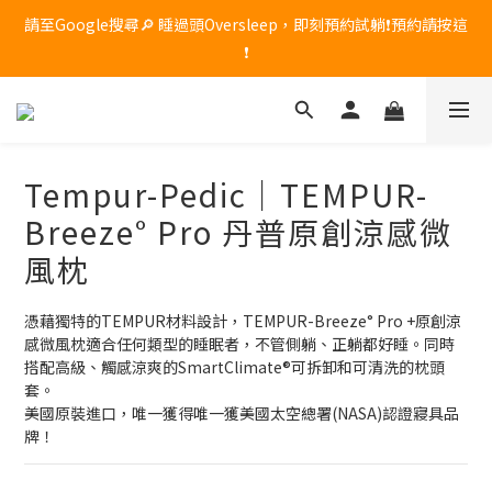
🔥 席夢思黑標頂級記憶枕限時優惠！原價 $8,800，現在享 85 折，
請至Google搜尋🔎 睡過頭Oversleep，即刻預約試躺❗預約請按這
只到 7/31，現貨數量有限，售完為止！
❗
🔥 席夢思黑標頂級記憶枕限時優惠！原價 $8,800，現在享 85 折，
只到 7/31，現貨數量有限，售完為止！
Tempur-Pedic｜TEMPUR-
Breeze° Pro 丹普原創涼感微
風枕
憑藉獨特的TEMPUR材料設計，TEMPUR-Breeze° Pro +原創涼
感微風枕適合任何類型的睡眠者，不管側躺、正躺都好睡。同時
搭配高級、觸感涼爽的SmartClimate®可拆卸和可清洗的枕頭
套。
美國原裝進口，唯一獲得唯一獲美國太空總署(NASA)認證寢具品
牌！