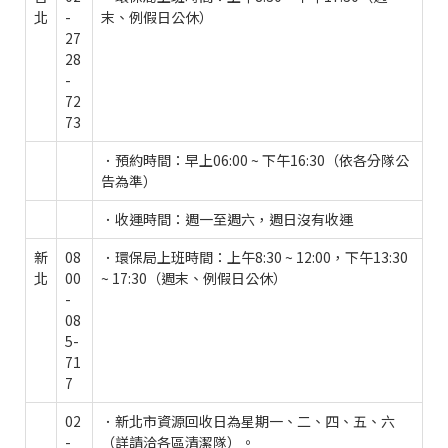
北
-
末、例假日公休）
27
28
-
72
73
．預約時間：早上06:00 ~ 下午16:30（依各分隊公
告為準）
．收運時間：週一至週六，週日沒有收運
新
08
．環保局上班時間：上午8:30 ~ 12:00，下午13:30
北
00
~ 17:30（週末、例假日公休）
-
08
5-
71
7
02
．新北市資源回收日為星期一、二、四、五、六
-
（詳請洽各區清潔隊）。