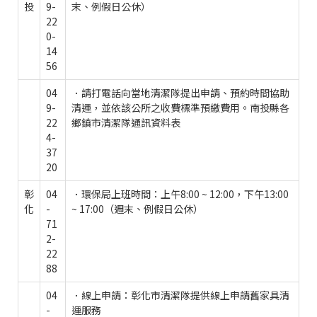
投
9-
末、例假日公休）
22
0-
14
56
04
．請打電話向當地清潔隊提出申請、預約時間協助
9-
清運，並依該公所之收費標準預繳費用。南投縣各
22
鄉鎮市清潔隊通訊資料表
4-
37
20
彰
04
．環保局上班時間：上午8:00 ~ 12:00，下午13:00
化
-
~ 17:00（週末、例假日公休）
71
2-
22
88
04
．線上申請：彰化市清潔隊提供線上申請舊家具清
-
運服務