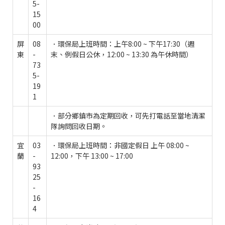
5-
15
00
屏
08
．環保局上班時間：上午8:00 ~ 下午17:30（週
東
-
末、例假日公休，12:00 ~ 13:30 為午休時間）
73
5-
19
1
．部分鄉鎮市為定期回收，可先打電話至當地清潔
隊詢問回收日期。
宜
03
．環保局上班時間：非國定假日 上午 08:00 ~
蘭
-
12:00，下午 13:00 ~ 17:00
93
25
-
16
4