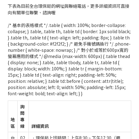
下表為目前全台環保局的網址與聯絡電話，更多詳細資訊可直接
向有關單位聯繫、諮詢喔
/* 基本的表格樣式 */ .table { width: 100%; border-collapse:
collapse; } .table, .table th, .table td { border: 1px solid black;
} .table th, .table td { text-align: left; padding: 8px; } .table th
{ background-color: #f2f2f2; } /* 避免手機號碼換行 */ .phone-
number { white-space: nowrap; } /* 對小於或等於600px寬的
螢幕應用的樣式 */ @media (max-width: 600px) { .table thead
{ display: none; } .table, .table tbody, .table tr, .table td {
display: block; width: 100%; } .table tr { margin-bottom:
15px; } .table td { text-align: right; padding-left: 50%;
position: relative; } .table td::before { content: attr(title);
position: absolute; left: 0; width: 50%; padding-left: 15px;
font-weight: bold; text-align: left; } }
詢
問
地
專
區
線
詳細資訊
台
02
．環保局上班時間：上午8:30 ~ 下午17:30（週