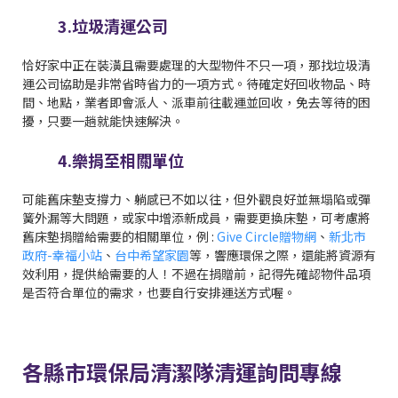
3.垃圾清運公司
恰好家中正在裝潢且需要處理的大型物件不只一項，那找垃圾清
運公司協助是非常省時省力的一項方式。待確定好回收物品、時
間、地點，業者即會派人、派車前往載運並回收，免去等待的困
擾，只要一趟就能快速解決。
4.樂捐至相關單位
可能舊床墊支撐力、躺感已不如以往，但外觀良好並無塌陷或彈
簧外漏等大問題，或家中增添新成員，需要更換床墊，可考慮將
舊床墊捐贈給需要的相關單位，例 :
Give Circle贈物網
、
新北市
政府-幸福小站
、
台中希望家園
等，響應環保之際，還能將資源有
效利用，提供給需要的人！不過在捐贈前，記得先確認物件品項
是否符合單位的需求，也要自行安排運送方式喔。
各縣市環保局清潔隊清運詢問專線