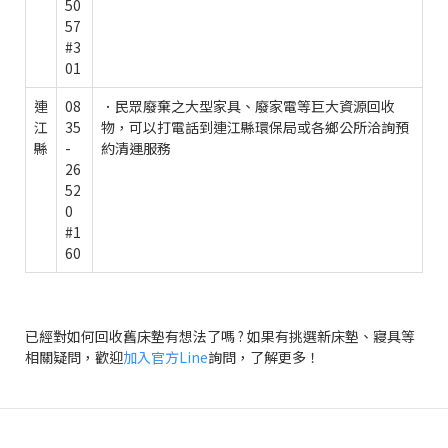
50
57
#3
01
連
08
．民眾廢棄之大型家具、廢家電等巨大資源回收
江
35
物，可以打電話到連江縣環保局或各鄉公所洽詢預
縣
-
約清運服務
26
52
0
#1
60
已經對如何回收舊床墊有想法了嗎 ? 如果有挑選新床墊、寢具等
相關疑問，歡迎
加入官方Line
詢問，了解更多！