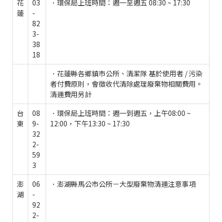
花
03
．環保局上班時間：週一至週五 08:30 ~ 17:30
蓮
-
82
3-
38
18
．花蓮縣各鄉鎮市公所、清潔隊 基於使用者 / 污染
者付費原則，會徵收代清除處理廢棄物相關費用。
清運費用另計
台
08
．環保局上班時間：週一到週五，上午08:00 ~
東
9-
12:00，下午13:30 ~ 17:30
32
2-
59
3
澎
06
．澎湖縣馬公市公所－大型廢棄物清運注意事項
湖
-
92
2-