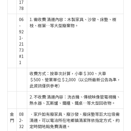
17
78
06
1. 需收費 清運內容：木製家具、沙發、床墊、樹
-
枝、樹葉…等大型廢棄物。
92
1-
21
73
#1
1
收費方式：按車次計算，小車＄300、大車
＄500、營業單位＄2,000（以公所最新公告為準，
此資訊僅供參考）
2. 不收費 清運內容：洗衣機、傳統映像管電視機、
熱水器、瓦斯爐、鐵櫃、鐵桌…等大型回收物。
金
08
．家戶如有廢家具、廢沙發、廢床墊等巨大垃圾需
門
2-
清運，可以電洽所在地鄉鎮清潔隊依指定方式、約
32
定時間地點免費清運。