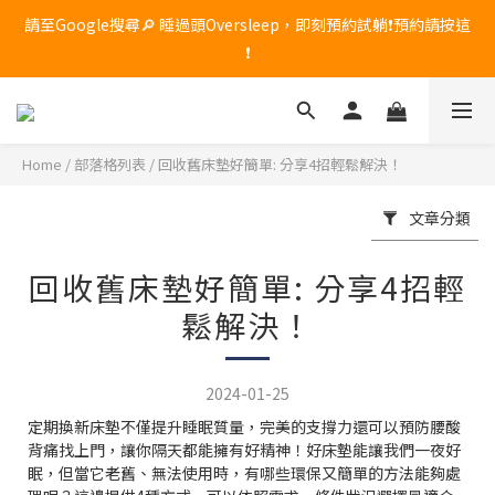
🔥 席夢思黑標頂級記憶枕限時優惠！原價 $8,800，現在享 85 折，
請至Google搜尋🔎 睡過頭Oversleep，即刻預約試躺❗預約請按這
只到 7/31，現貨數量有限，售完為止！
❗
🔥 席夢思黑標頂級記憶枕限時優惠！原價 $8,800，現在享 85 折，
只到 7/31，現貨數量有限，售完為止！
Home
/
部落格列表
/
回收舊床墊好簡單: 分享4招輕鬆解決！
文章分類
回收舊床墊好簡單: 分享4招輕
鬆解決！
2024-01-25
定期換新床墊不僅提升睡眠質量，完美的支撐力還可以預防腰酸
背痛找上門，讓你隔天都能擁有好精神！
好床墊能讓我們一夜好
眠，但當它老舊、無法使用時，有哪些環保又簡單的方法能夠處