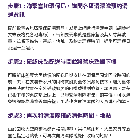
步驟1 : 聯繫當地環保局，詢問各區清潔隊預約清
運資訊
提前致電各地區環保局清潔隊，或是上網進行清運申請（請參考
文末表格見各地專線），告知要丟棄的是舊床墊及其尺寸與數
量，並留下姓名、電話、地址，及約定清運時間，通常可清運日
為週一至週六。
步驟2 : 確認床墊配送時間並將舊床墊搬下樓
可將新床墊等大型傢俱的配送日期安排在環保局預定回收時間的
前一天，在安裝新家具的同時就能將舊傢俱搬到樓下，避免舊傢
俱長時間放置在室外導致鄰居的困擾或遭到檢舉。請注意，要在
已搬下樓的舊床墊上貼上「已聯繫清潔隊處理」的字條，可以避
免被誤認為隨意丟棄床墊，同時也方便清潔隊的人員進行作業。
步驟3 : 再次和清潔隊確認清運時間、地點
由於回收大型廢棄物都有相關規範，當把舊床墊、大型家具等放
置在指定地點後，可再次向清潔隊確認回收時間地點！