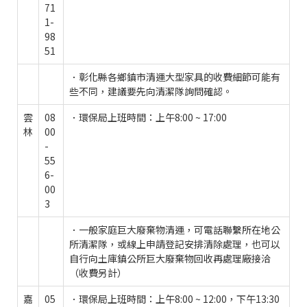
71
1-
98
51
．彰化縣各鄉鎮市清運大型家具的收費細節可能有
些不同，建議要先向清潔隊詢問確認。
雲
08
．環保局上班時間：上午8:00 ~ 17:00
林
00
-
55
6-
00
3
．一般家庭巨大廢棄物清運，可電話聯繫所在地公
所清潔隊，或線上申請登記安排清除處理，也可以
自行向土庫鎮公所巨大廢棄物回收再處理廠接洽
（收費另計）
嘉
05
．環保局上班時間：上午8:00 ~ 12:00，下午13:30