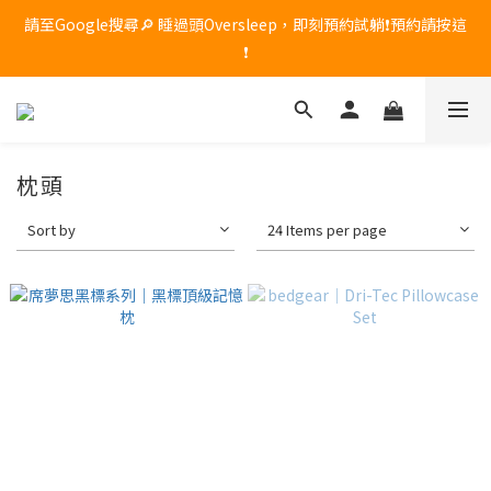
🔥 席夢思黑標頂級記憶枕限時優惠！原價 $8,800，現在享 85 折，
請至Google搜尋🔎 睡過頭Oversleep，即刻預約試躺❗預約請按這
只到 7/31，現貨數量有限，售完為止！
❗
🔥 席夢思黑標頂級記憶枕限時優惠！原價 $8,800，現在享 85 折，
只到 7/31，現貨數量有限，售完為止！
枕頭
Sort by
24 Items per page