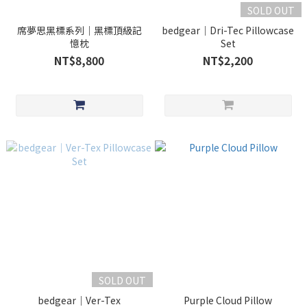
SOLD OUT
席夢思黑標系列｜黑標頂級記
bedgear｜Dri-Tec Pillowcase
憶枕
Set
NT$8,800
NT$2,200
SOLD OUT
bedgear｜Ver-Tex
Purple Cloud Pillow