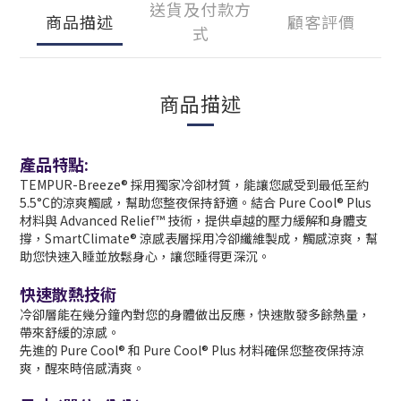
送貨及付款方
商品描述
顧客評價
式
商品描述
產品特點:
TEMPUR-Breeze® 採用獨家冷卻材質，能讓您感受到最低至約
5.5°C的涼爽觸感，幫助您整夜保持舒適。
結合 Pure Cool® Plus
材料與 Advanced Relief™ 技術，提供卓越的壓力緩解和身體支
撐，SmartClimate® 涼感表層採用冷卻纖維製成，觸感涼爽，幫
助您快速入睡並放鬆身心，讓您睡得更深沉。
快速散熱技術
冷卻層能在幾分鐘內對您的身體做出反應，快速散發多餘熱量，
帶來舒緩的涼感。
先進的 Pure Cool® 和 Pure Cool® Plus 材料確保您整夜保持涼
爽，醒來時倍感清爽。