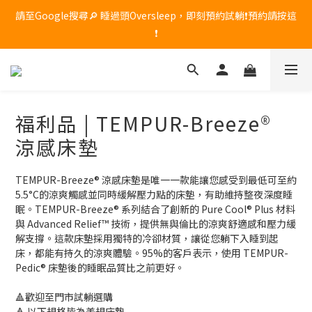
🔥 席夢思黑標頂級記憶枕限時優惠！原價 $8,800，現在享 85 折，
請至Google搜尋🔎 睡過頭Oversleep，即刻預約試躺❗預約請按這
只到 7/31，現貨數量有限，售完為止！
❗
🔥 席夢思黑標頂級記憶枕限時優惠！原價 $8,800，現在享 85 折，
只到 7/31，現貨數量有限，售完為止！
福利品 | TEMPUR-Breeze®
涼感床墊
TEMPUR-Breeze® 涼感床墊是唯一一款能讓您感受到最低可至約
5.5°C的涼爽觸感並同時緩解壓力點的床墊，有助維持整夜深度睡
眠。TEMPUR-Breeze® 系列結合了創新的 Pure Cool® Plus 材料
與 Advanced Relief™ 技術，提供無與倫比的涼爽舒適感和壓力緩
解支撐。這款床墊採用獨特的冷卻材質，讓從您躺下入睡到起
床，都能有持久的涼爽體驗。95%的客戶表示，使用 TEMPUR-
Pedic® 床墊後的睡眠品質比之前更好。
🔺歡迎至門市試躺選購
🔺 以下規格皆為美規床墊