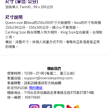
尺寸 (
單位: 公分)
加長單人 TwinXL : 99 x 200公分
尺寸說明
Queen size 與Ikea的150x200尺寸大致通用。Ikea的尺寸有兩種
150x190公分、150x200公分，請小心不要買錯。
Cal King Size 與台灣雙人特大相同，King Size左右最寬，台灣較
少見。
備註：床墊尺寸，依個人測量方式不同，會略有正負落差是正常
的現象。
聯絡我們
營業時間：12:00～21:00
(每週二、週三公休)
support@oversleepshop.com
客服信箱：
客服聯繫：請私訊睡過頭官方粉絲團
預約連結
歡迎預約試躺:
聯絡地址：110台北市信義區忠孝東路五段372巷27弄14號
統一編號： 90870680