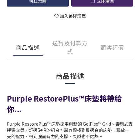
現在預購
立即購買
加入追蹤清單
送貨及付款方
商品描述
顧客評價
式
商品描述
Purple RestorePlus™床墊將帶給
你...
Purple RestorePlus™ 床墊採用創新的 GelFlex™ Grid、響應式支
撐獨立筒、舒適泡棉的組合。幫身體找到最適合的床墊，釋放一
天的壓力、得到強而有力的支撐、久睡也不悶熱。