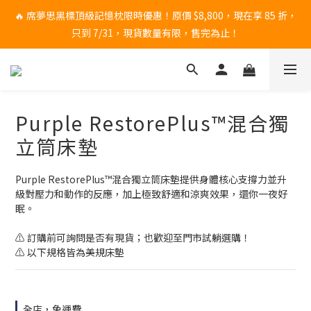
🔥 席夢思黑標頂級記憶枕限時優惠！原價 $8,800，現在享 85 折，
🔥 席夢思黑標頂級記憶枕限時優惠！原價 $8,800，現在享 85 折，
只到 7/31，現貨數量有限，售完為止！
只到 7/31，現貨數量有限，售完為止！
🛏️ 睡眠升級一次到位｜床墊加贈 席夢思原廠下墊
請至Google搜尋🔎 睡過頭Oversleep，即刻預約試躺❗預約請按這
Purple RestorePlus™混合獨
❗
立筒床墊
🔥 席夢思黑標頂級記憶枕限時優惠！原價 $8,800，現在享 85 折，
只到 7/31，現貨數量有限，售完為止！
Purple RestorePlus™混合獨立筒床墊提供身體核心支撐力並升
級對壓力和動作的反應，加上極致舒適和涼爽效果，還你一夜好
眠。
⚠️ 訂購前可詢問是否有現貨；也歡迎至門市試躺選購！
⚠️ 以下規格皆為美規床墊
全店，免運費