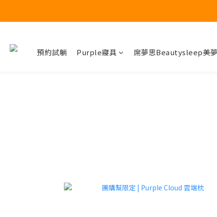
🔥 席夢思黑標
🔥 席夢思黑標
預約試躺
Purple寢具
席夢思Beautysleep美