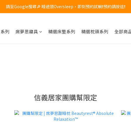
頂級記憶枕限時優惠！原價 $8,800，現在享 85 折，只到 7/31，現貨數
請至Google搜尋🔎 睡過頭Oversleep，即刻預約試躺❗預約請按這❗
頂級記憶枕限時優惠！原價 $8,800，現在享 85 折，只到 7/31，現貨數
夢系列
席夢思寢具
精選床墊系列
精選枕頭系列
全部商
信義居家團購幫限定