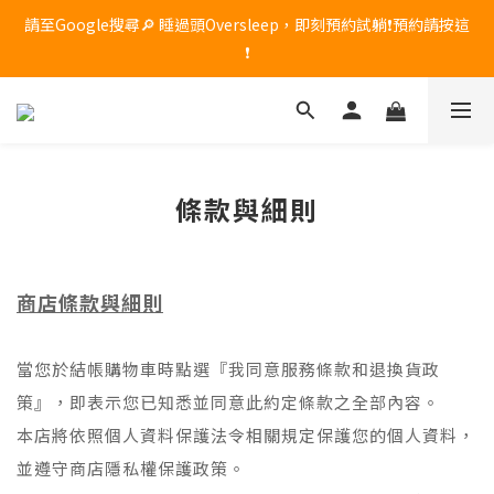
🔥 席夢思黑標頂級記憶枕限時優惠！原價 $8,800，現在享 85 折，
請至Google搜尋🔎 睡過頭Oversleep，即刻預約試躺❗預約請按這
只到 7/31，現貨數量有限，售完為止！
❗
🔥 席夢思黑標頂級記憶枕限時優惠！原價 $8,800，現在享 85 折，
只到 7/31，現貨數量有限，售完為止！
條款與細則
商店條款與細則
當您於結帳購物車時點選『我同意
和
服務條款
退換貨政
』，即表示您已知悉並同意此約定條款之全部內容。
策
本店將依照個人資料保護法令相關規定保護您的個人資料，
並遵守商店隱私權保護政策。