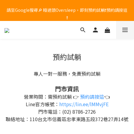
🔥 席夢思黑標頂級記憶枕限時優惠！原價 $8,800，現在享 85 折，
請至Google搜尋🔎 睡過頭Oversleep，即刻預約試躺❗預約請按這
只到 7/31，現貨數量有限，售完為止！
❗
🔥 席夢思黑標頂級記憶枕限時優惠！原價 $8,800，現在享 85 折，
只到 7/31，現貨數量有限，售完為止！
預約試躺
專人一對一服務，免費預約試躺
門市資訊
營業時間：需預約試躺 👉
預約請按這
👈
Line官方帳號：
https://lin.ee/lMMvjFE
門市電話：(02) 8786-2726
聯絡地址：110台北市信義區忠孝東路五段372巷27弄14號